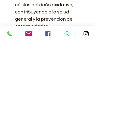
células del daño oxidativo,
contribuyendo a la salud
general y la prevención de
enfermedades.
Indicaciones:
Tratamiento de trastornos
digestivos como diarrea,
dispepsia e infecciones
estomacales.
Apoyo en el tratamiento de
infecciones respiratorias leves,
como resfriados y dolor de
garganta.
Regulación del azúcar en sangre
en personas con diabetes tipo
2.