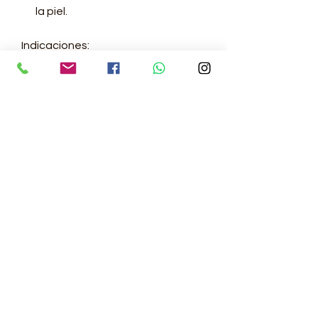
la piel.
Indicaciones:
Tratamiento de irritaciones de la
piel, como eczema o dermatitis.
Alivio de problemas
respiratorios, como tos seca y
bronquitis.
Apoyo en la digestión,
especialmente para aliviar
indigestiones y malestares
estomacales.
Promoción de la cicatrización de
heridas menores y alivio de
inflamaciones cutáneas.
Uso en el tratamiento
complementario de infecciones