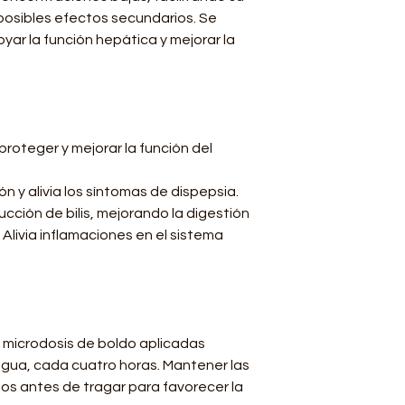
 posibles efectos secundarios. Se
yar la función hepática y mejorar la
oteger y mejorar la función del
ón y alivia los síntomas de dispepsia.
ucción de bilis, mejorando la digestión
 Alivia inflamaciones en el sistema
de microdosis de boldo aplicadas
ngua, cada cuatro horas. Mantener las
os antes de tragar para favorecer la